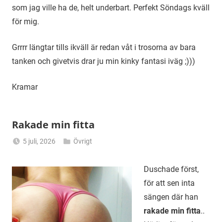
som jag ville ha de, helt underbart. Perfekt Söndags kväll
för mig.
Grrrr längtar tills ikväll är redan våt i trosorna av bara
tanken och givetvis drar ju min kinky fantasi iväg ;)))
Kramar
Rakade min fitta
5 juli, 2026
Övrigt
Alicia
Duschade först,
för att sen inta
sängen där han
rakade min fitta
..