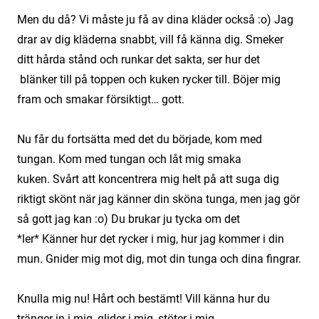
Men du då?
Vi måste ju få av dina kläder också :o)
Jag
drar av dig kläderna snabbt, vill få känna dig.
Smeker
ditt hårda stånd och runkar det sakta, ser hur det
blänker till på toppen och kuken rycker till.
Böjer mig
fram och smakar försiktigt… gott.
Nu får du fortsätta med det du började, kom med
tungan.
Kom med tungan och låt mig smaka
kuken.
Svårt att koncentrera mig helt på att suga dig
riktigt skönt när jag
känner din sköna tunga, men jag gör
så gott jag kan :o)
Du brukar ju tycka om det
*ler*
Känner hur det rycker i mig, hur jag kommer i din
mun.
Gnider mig mot dig, mot din tunga och dina fingrar.
Knulla mig nu!
Hårt och bestämt!
Vill känna hur du
tränger in i mig, glider i mig, stöter i mig.