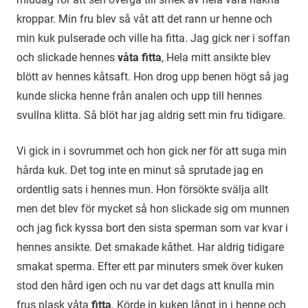
kroppar. Min fru blev så våt att det rann ur henne och
min kuk pulserade och ville ha fitta. Jag gick ner i soffan
och slickade hennes
våta fitta
, Hela mitt ansikte blev
blött av hennes kåtsaft. Hon drog upp benen högt så jag
kunde slicka henne från analen och upp till hennes
svullna klitta. Så blöt har jag aldrig sett min fru tidigare.
Vi gick in i sovrummet och hon gick ner för att suga min
hårda kuk. Det tog inte en minut så sprutade jag en
ordentlig sats i hennes mun. Hon försökte svälja allt
men det blev för mycket så hon slickade sig om munnen
och jag fick kyssa bort den sista sperman som var kvar i
hennes ansikte. Det smakade kåthet. Har aldrig tidigare
smakat sperma. Efter ett par minuters smek över kuken
stod den hård igen och nu var det dags att knulla min
frus plask våta
fitta
. Körde in kuken långt in i henne och