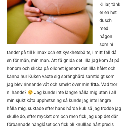
Killar, tänk
er en het
dusch
med
någon
som ni
tänder på till klimax och ett kyskhetsbälte, i mitt fall då
en för män, min man. Att få gnida det lilla jag kom åt på
honom och slicka på ollonet igenom det lilla hålet och
känna hur Kuken växte sig spränghård samtidigt som
jag blev rinnande våt och smekt över min
fitta
. Vad tror
ni hände?
Jag kunde inte längre hålla mig utan i all
min sjukt kåta upphetsning så kunde jag inte längre
hålla mig, suktade efter hans hårda kuk så jag trodde jag
skulle dö, efter mycket om och men fick jag upp det där
förbannade hänglåset och fick bli knulllad hårt precis