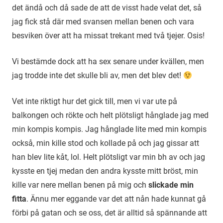
det ändå och då sade de att de visst hade velat det, så
jag fick stå där med svansen mellan benen och vara
besviken över att ha missat trekant med två tjejer. Osis!
Vi bestämde dock att ha sex senare under kvällen, men
jag trodde inte det skulle bli av, men det blev det!
Vet inte riktigt hur det gick till, men vi var ute på
balkongen och rökte och helt plötsligt hånglade jag med
min kompis kompis. Jag hånglade lite med min kompis
också, min kille stod och kollade på och jag gissar att
han blev lite kåt, lol. Helt plötsligt var min bh av och jag
kysste en tjej medan den andra kysste mitt bröst, min
kille var nere mellan benen på mig och
slickade min
fitta
. Ännu mer eggande var det att nån hade kunnat gå
förbi på gatan och se oss, det är alltid så spännande att