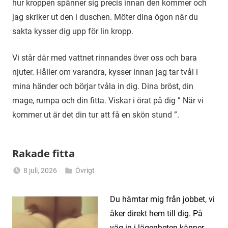
hur kroppen spänner sig precis innan den kommer och
jag skriker ut den i duschen. Möter dina ögon när du
sakta kysser dig upp för lin kropp.
Vi står där med vattnet rinnandes över oss och bara
njuter. Håller om varandra, kysser innan jag tar tvål i
mina händer och börjar tvåla in dig. Dina bröst, din
mage, rumpa och din fitta. Viskar i örat på dig ” När vi
kommer ut är det din tur att få en skön stund ”.
Rakade fitta
8 juli, 2026
Övrigt
Alicia
Du hämtar mig från jobbet, vi
åker direkt hem till dig.
På
väg in i lägenheten känner