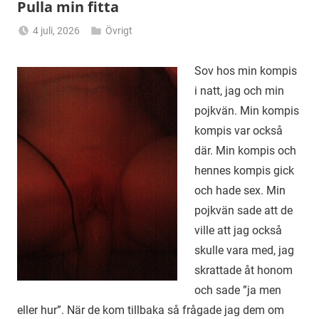
Pulla min fitta
4 juli, 2026
Övrigt
Alicia
Sov hos min kompis
i natt, jag och min
pojkvän. Min kompis
kompis var också
där. Min kompis och
hennes kompis gick
och hade sex. Min
pojkvän sade att de
ville att jag också
skulle vara med, jag
skrattade åt honom
och sade ”ja men
eller hur”. När de kom tillbaka så frågade jag dem om