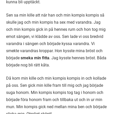
kunna bli upptäckt.
Sen sa min kille att när han och min kompis kompis så
skulle jag och min kompis ha sex med varandra. Jag
och min kompis gick in på hennes rum och hon tog mig
emot sängen, vi klädde av oss. Sen lade vi oss bredvid
varandra i sängen och började kyssa varandra. Vi
smekte varandras kroppar. Hon kysste mina bröst och
började
smeka min fitta
. Jag kysste hennes bröst. Båda
började nog bli rätt kåta.
Då kom min kille och min kompis kompis in och kollade
på oss. Sen gick min kille fram till mig och jag började
suga honom. Min kompis kompis tog tag i honom och
började föra honom fram och tillbaka ut och in ur min
mun. Min kompis gick ned mellan mina ben och började
slicka mig. Otroligt skönt!