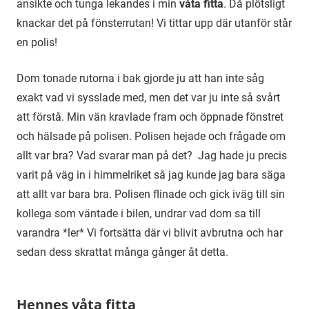
ansikte och tunga lekandes i min
våta fitta
. Då plötsligt
knackar det på fönsterrutan! Vi tittar upp där utanför står
en polis!
Dom tonade rutorna i bak gjorde ju att han inte såg
exakt vad vi sysslade med, men det var ju inte så svårt
att förstå. Min vän kravlade fram och öppnade fönstret
och hälsade på polisen. Polisen hejade och frågade om
allt var bra? Vad svarar man på det? Jag hade ju precis
varit på väg in i himmelriket så jag kunde jag bara säga
att allt var bara bra. Polisen flinade och gick iväg till sin
kollega som väntade i bilen, undrar vad dom sa till
varandra *ler* Vi fortsätta där vi blivit avbrutna och har
sedan dess skrattat många gånger åt detta.
Hennes våta fitta