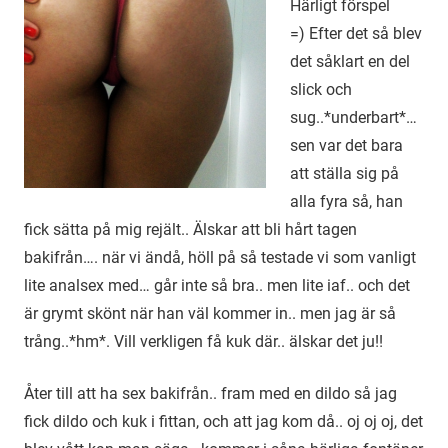
Härligt förspel
=) Efter det så blev
det såklart en del
slick och
sug..*underbart*…
sen var det bara
att ställa sig på
alla fyra så, han
fick sätta på mig rejält.. Älskar att bli hårt tagen
bakifrån…. när vi ändå, höll på så testade vi som vanligt
lite analsex med… går inte så bra.. men lite iaf.. och det
är grymt skönt när han väl kommer in.. men jag är så
trång..*hm*. Vill verkligen få kuk där.. älskar det ju!!
Åter till att ha sex bakifrån.. fram med en dildo så jag
fick dildo och kuk i fittan, och att jag kom då.. oj oj oj, det