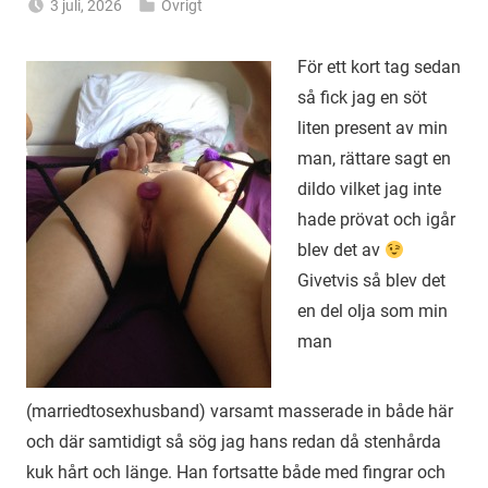
3 juli, 2026
Övrigt
Alicia
För ett kort tag sedan
så fick jag en söt
liten present av min
man, rättare sagt en
dildo vilket jag inte
hade prövat och igår
blev det av
Givetvis så blev det
en del olja som min
man
(marriedtosexhusband) varsamt masserade in både här
och där samtidigt så sög jag hans redan då stenhårda
kuk hårt och länge. Han fortsatte både med fingrar och