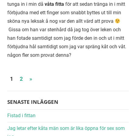
tunga in i min då
våta fitta
för att sedan tränga in i mitt
förbjudna med ett finger som snabbt byttes ut till min
sköna nya leksak å nog var den allt värd att prova
Gissa om han var stenhård då jag tog över leken och
han fotade samtidigt som jag förde den in och ut i mitt
förbjudna hål samtidigt som jag var spräng kåt och våt.
någon fler som provat denna?
Sidnumrering
Next
1
2
»
Posts
för
inlägg
SENASTE INLÄGGEN
Fistad i fittan
Jag letar efter kåta män som är lika öppna för sex som