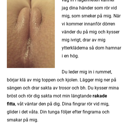
jag dina händer som rör vid
mig,
som smeker på mig.
När
vi kommer innanför dörren
vänder du på mig och kysser
mig
ivrigt, drar av mig
ytterkläderna så dom hamnar
i en hög.
Du leder mig in i rummet,
börjar klä av mig toppen och kjolen.
Lägger mig ner på
sängen och drar sakta av trosor och bh.
Du kysser mina
bröst och rör dig sakta mot min längtande
rakade
fitta
,
våt väntar den på dig.
Dina fingrar rör vid mig,
glider i det våta.
Din tunga följer efter fingrarna och
smakar på mig.