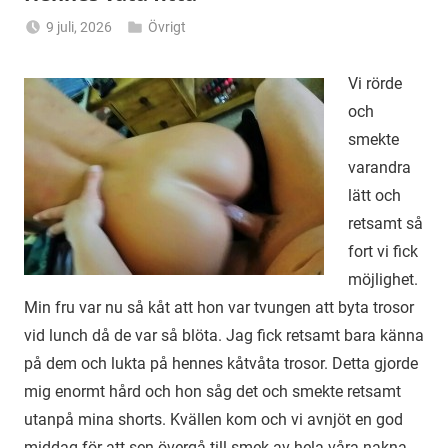
9 juli, 2026
Övrigt
Alicia
Vi rörde
och
smekte
varandra
lätt och
retsamt så
fort vi fick
möjlighet.
Min fru var nu så kåt att hon var tvungen att byta trosor
vid lunch då de var så blöta. Jag fick retsamt bara känna
på dem och lukta på hennes kåtvåta trosor. Detta gjorde
mig enormt hård och hon såg det och smekte retsamt
utanpå mina shorts. Kvällen kom och vi avnjöt en god
middag för att sen övergå till smek av hela våra nakna