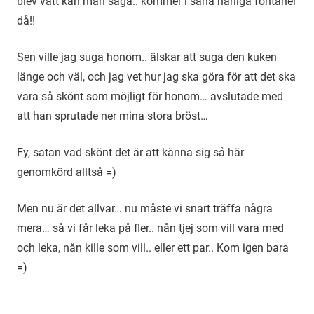
blev vått kan man säga.. kommer i såna härliga fontäner
då!!
Sen ville jag suga honom.. älskar att suga den kuken
länge och väl, och jag vet hur jag ska göra för att det ska
vara så skönt som möjligt för honom… avslutade med
att han sprutade ner mina stora bröst…
Fy, satan vad skönt det är att känna sig så här
genomkörd alltså =)
Men nu är det allvar… nu måste vi snart träffa några
mera… så vi får leka på fler.. nån tjej som vill vara med
och leka, nån kille som vill.. eller ett par.. Kom igen bara
=)