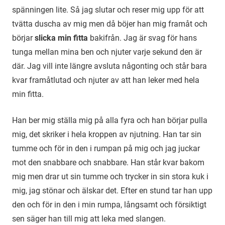
spänningen lite. Så jag slutar och reser mig upp för att
tvätta duscha av mig men då böjer han mig framåt och
börjar
slicka min fitta
bakifrån. Jag är svag för hans
tunga mellan mina ben och njuter varje sekund den är
där. Jag vill inte längre avsluta någonting och står bara
kvar framåtlutad och njuter av att han leker med hela
min fitta.
Han ber mig ställa mig på alla fyra och han börjar pulla
mig, det skriker i hela kroppen av njutning. Han tar sin
tumme och för in den i rumpan på mig och jag juckar
mot den snabbare och snabbare. Han står kvar bakom
mig men drar ut sin tumme och trycker in sin stora kuk i
mig, jag stönar och älskar det. Efter en stund tar han upp
den och för in den i min rumpa, långsamt och försiktigt
sen säger han till mig att leka med slangen.