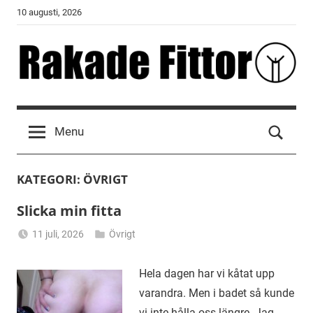
Skip
10 augusti, 2026
to
content
Rakade
Fittor
Menu
KATEGORI:
ÖVRIGT
Slicka min fitta
11 juli, 2026
Övrigt
Alicia
Hela dagen har vi kåtat upp
varandra. Men i badet så kunde
vi inte hålla oss längre. Jag