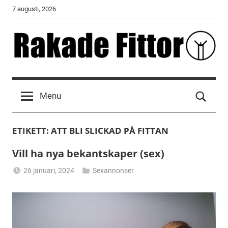
Skip
7 augusti, 2026
to
content
Rakade
Fittor
Menu
ETIKETT:
ATT BLI SLICKAD PÅ FITTAN
Vill ha nya bekantskaper (sex)
26 januari, 2024
Sexannonser
Alicia