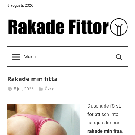
Skip
8 augusti, 2026
to
content
Rakade
Fittor
Menu
Rakade min fitta
5 juli, 2026
Övrigt
Alicia
Duschade först,
för att sen inta
sängen där han
rakade min fitta
..