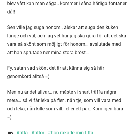
blev vått kan man säga.. kommer i såna härliga fontäner
då!!
Sen ville jag suga honom.. älskar att suga den kuken
länge och väl, och jag vet hur jag ska göra för att det ska
vara så skönt som möjligt för honom… avslutade med
att han sprutade ner mina stora bröst…
Fy, satan vad skönt det är att känna sig så här
genomkörd alltså =)
Men nu är det allvar… nu måste vi snart träffa några
mera… så vi får leka på fler.. nån tjej som vill vara med
och leka, nån kille som vill.. eller ett par.. Kom igen bara
=)
fitta
fittor
hon rakade min fitta