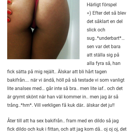
Härligt förspel
=) Efter det så blev
det såklart en del
slick och
sug..*underbart*…
sen var det bara
att ställa sig på
alla fyra så, han
fick sätta på mig rejält.. Älskar att bli hårt tagen
bakifrån…. när vi ändå, höll på så testade vi som vanligt
lite analsex med… går inte så bra.. men lite iaf.. och det
är grymt skönt när han väl kommer in.. men jag är så
trång..*hm*. Vill verkligen få kuk där.. älskar det ju!!
Åter till att ha sex bakifrån.. fram med en dildo så jag
fick dildo och kuk i fittan, och att jag kom då.. oj oj oj, det