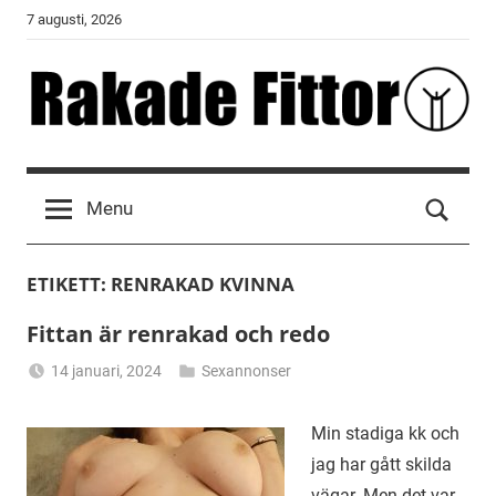
Skip
7 augusti, 2026
to
content
Rakade
Fittor
Menu
ETIKETT:
RENRAKAD KVINNA
Fittan är renrakad och redo
14 januari, 2024
Sexannonser
Alicia
Min stadiga kk och
jag har gått skilda
vägar. Men det var