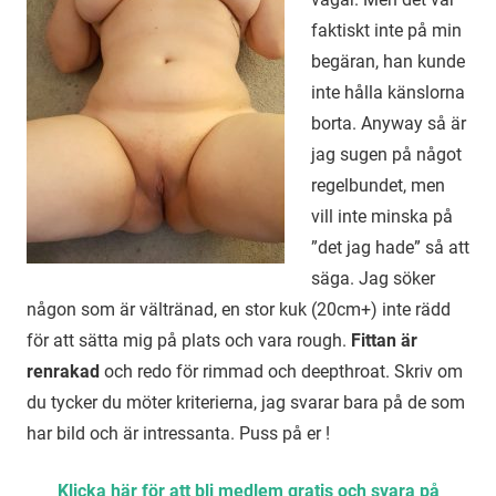
faktiskt inte på min
begäran, han kunde
inte hålla känslorna
borta. Anyway så är
jag sugen på något
regelbundet, men
vill inte minska på
”det jag hade” så att
säga. Jag söker
någon som är vältränad, en stor kuk (20cm+) inte rädd
för att sätta mig på plats och vara rough.
Fittan är
renrakad
och redo för rimmad och deepthroat. Skriv om
du tycker du möter kriterierna, jag svarar bara på de som
har bild och är intressanta. Puss på er !
Klicka här för att bli medlem gratis och svara på