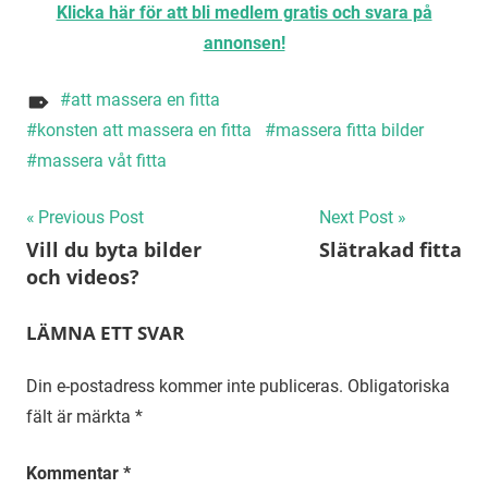
Klicka här för att bli medlem gratis och svara på
annonsen!
att massera en fitta
konsten att massera en fitta
massera fitta bilder
massera våt fitta
Inläggsnavigering
Previous Post
Next Post
Vill du byta bilder
Slätrakad fitta
och videos?
LÄMNA ETT SVAR
Din e-postadress kommer inte publiceras.
Obligatoriska
fält är märkta
*
Kommentar
*