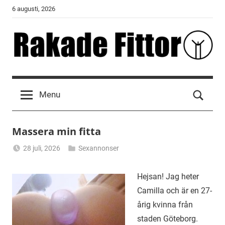
Skip
6 augusti, 2026
to
content
Rakade
Fittor
Menu
Massera min fitta
28 juli, 2026
Sexannonser
Alicia
Hejsan! Jag heter
Camilla och är en 27-
årig kvinna från
staden Göteborg.