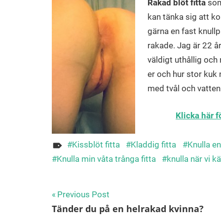
Rakad blöt fitta
som 
kan tänka sig att ko
gärna en fast knullp
rakade. Jag är 22 år
väldigt uthållig och
er och hur stor kuk 
med tvål och vatten
Klicka här 
Kissblöt fitta
Kladdig fitta
Knulla en
Knulla min våta trånga fitta
knulla när vi k
Inläggsnavigering
Previous Post
Tänder du på en helrakad kvinna?