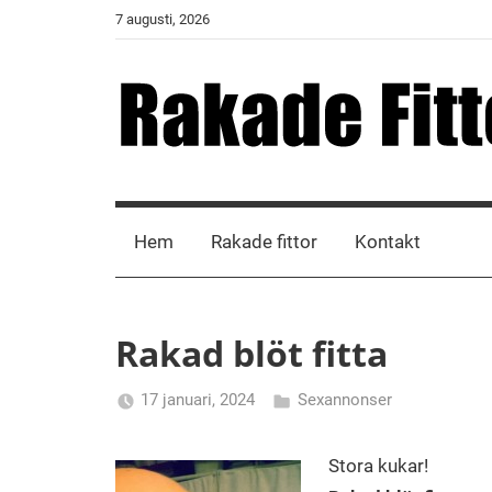
Skip
7 augusti, 2026
to
content
Rakade
Fittor
Hem
Rakade fittor
Kontakt
Rakad blöt fitta
17 januari, 2024
Sexannonser
Alicia
Stora kukar!