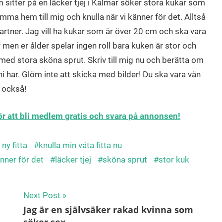
sitter på en läcker tjej i Kalmar söker stora kukar som
mma hem till mig och knulla när vi känner för det. Alltså
artner. Jag vill ha kukar som är över 20 cm och ska vara
 men er ålder spelar ingen roll bara kuken är stor och
 med stora sköna sprut. Skriv till mig nu och berätta om
ni har. Glöm inte att skicka med bilder! Du ska vara vän
 också!
för att bli medlem gratis och svara på annonsen!
 ny fitta
knulla min våta fitta nu
änner för det
läcker tjej
sköna sprut
stor kuk
Next Post
Jag är en självsäker rakad kvinna som