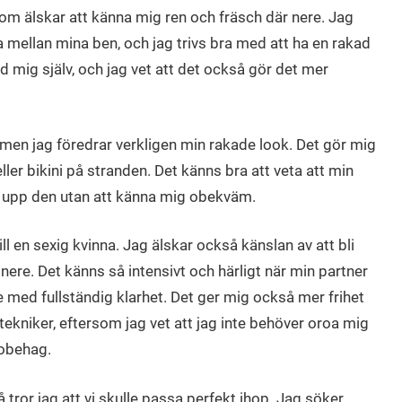
som älskar att känna mig ren och fräsch där nere. Jag
ta mellan mina ben, och jag trivs bra med att ha en rakad
vid mig själv, och jag vet att det också gör det mer
a, men jag föredrar verkligen min rakade look. Det gör mig
ller bikini på stranden. Det känns bra att veta att min
isa upp den utan att känna mig obekväm.
l en sexig kvinna. Jag älskar också känslan av att bli
 nere. Det känns så intensivt och härligt när min partner
se med fullständig klarhet. Det ger mig också mer frihet
ekniker, eftersom jag vet att jag inte behöver oroa mig
 obehag.
 tror jag att vi skulle passa perfekt ihop. Jag söker