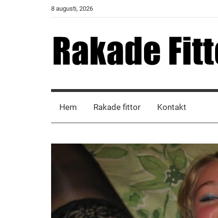
Skip
8 augusti, 2026
to
content
Rakade
Fittor
Hem
Rakade fittor
Kontakt