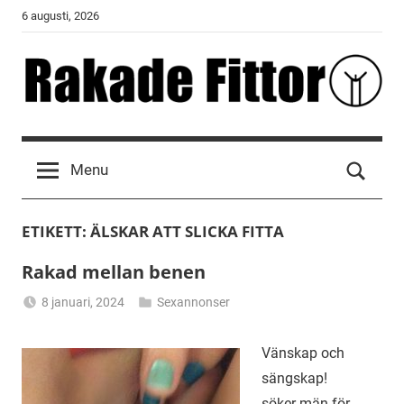
Skip
6 augusti, 2026
to
content
Rakade
Fittor
Menu
ETIKETT:
ÄLSKAR ATT SLICKA FITTA
Rakad mellan benen
8 januari, 2024
Sexannonser
Alicia
Vänskap och
sängskap!
söker män för