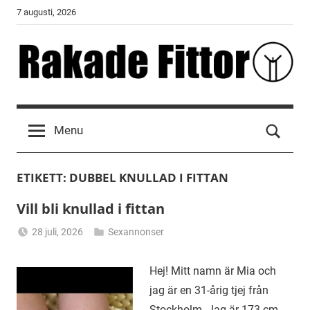
Skip
7 augusti, 2026
to
content
Rakade
Fittor
Menu
ETIKETT:
DUBBEL KNULLAD I FITTAN
Vill bli knullad i fittan
28 juli, 2026
Sexannonser
Alicia
Hej! Mitt namn är Mia och
jag är en 31-årig tjej från
Stockholm. Jag är 173 cm