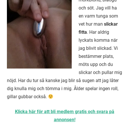
och söt. Jag vill ha
en varm tunga som
vet hur man
slickar
fitta
. Har aldrig
lyckats komma när
jag blivit slickad. Vi
bestämmer plats,
möts upp och du
slickar och pullar mig
nöjd. Har du tur så kanske jag blir så sugen att jag låter
dig knulla mig och tömma i mig. Ålder spelar ingen roll,
gillar gubbar också.
Klicka här för att bli medlem gratis och svara på
annonsen!