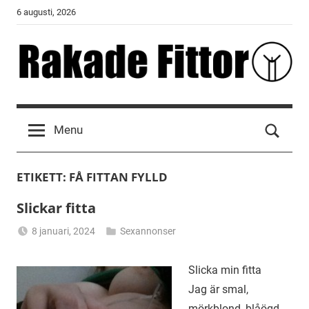
Skip
6 augusti, 2026
to
content
Rakade
Fittor
Menu
ETIKETT:
FÅ FITTAN FYLLD
Slickar fitta
8 januari, 2024
Sexannonser
Alicia
Slicka min fitta
Jag är smal,
mörkblond, blåögd