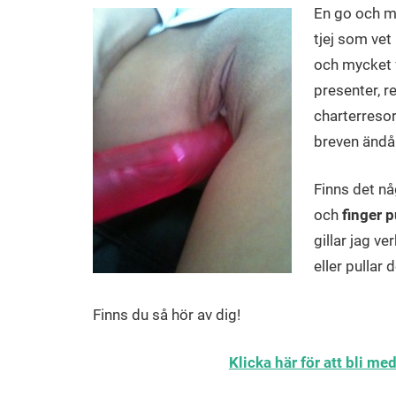
En go och mu
tjej som vet
och mycket f
presenter, r
charterresor)
breven ändå
Finns det nå
och
finger p
gillar jag v
eller pullar
Finns du så hör av dig!
Klicka här för att bli m