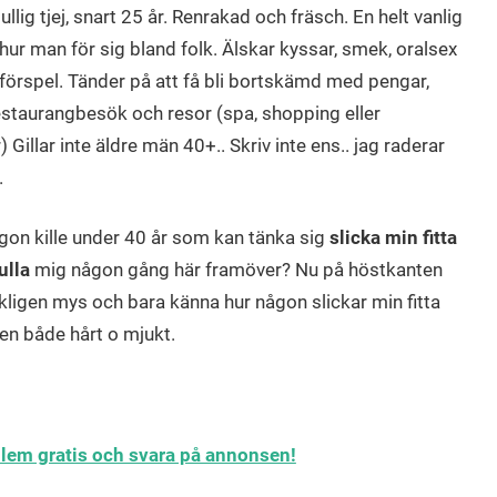
llig tjej, snart 25 år. Renrakad och fräsch. En helt vanlig
 hur man för sig bland folk. Älskar kyssar, smek, oralsex
örspel. Tänder på att få bli bortskämd med pengar,
estaurangbesök och resor (spa, shopping eller
 Gillar inte äldre män 40+.. Skriv inte ens.. jag raderar
.
gon kille under 40 år som kan tänka sig
slicka min fitta
ulla
mig någon gång här framöver? Nu på höstkanten
erkligen mys och bara känna hur någon slickar min fitta
 den både hårt o mjukt.
edlem gratis och svara på annonsen!