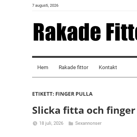
Skip
7 augusti, 2026
to
content
Rakade
Fittor
Hem
Rakade fittor
Kontakt
ETIKETT:
FINGER PULLA
Slicka fitta och finger
18 juli, 2026
Sexannonser
Alicia