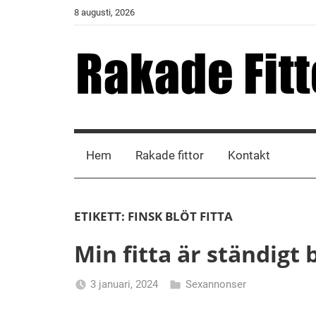
Skip
8 augusti, 2026
to
content
Rakade
Fittor
Hem
Rakade fittor
Kontakt
ETIKETT:
FINSK BLÖT FITTA
Min fitta är ständigt 
3 januari, 2024
Sexannonser
Alicia