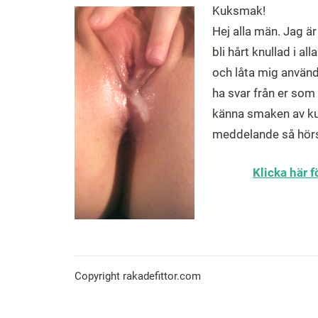
Kuksmak!
Hej alla män. Jag är
bli hårt knullad i a
och låta mig använda
ha svar från er som
känna smaken av kuk
meddelande så hörs v
Klicka här 
Copyright rakadefittor.com