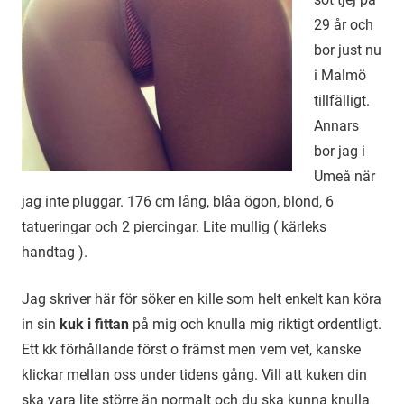
29 år och
bor just nu
i Malmö
tillfälligt.
Annars
bor jag i
Umeå när
jag inte pluggar. 176 cm lång, blåa ögon, blond, 6
tatueringar och 2 piercingar. Lite mullig ( kärleks
handtag ).
Jag skriver här för söker en kille som helt enkelt kan köra
in sin
kuk i fittan
på mig och knulla mig riktigt ordentligt.
Ett kk förhållande först o främst men vem vet, kanske
klickar mellan oss under tidens gång. Vill att kuken din
ska vara lite större än normalt och du ska kunna knulla