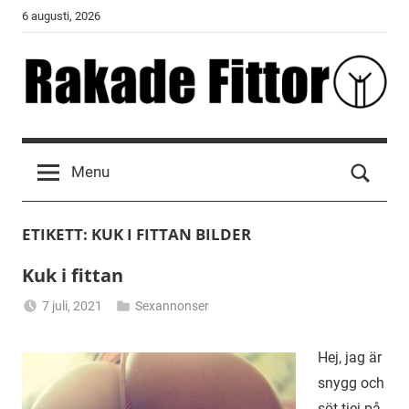
Skip
6 augusti, 2026
to
content
Rakade
Fittor
Menu
ETIKETT:
KUK I FITTAN BILDER
Kuk i fittan
7 juli, 2021
Sexannonser
Alicia
Hej, jag är
snygg och
söt tjej på