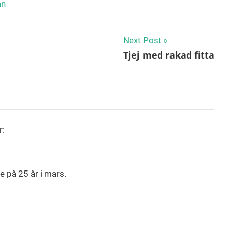
an
Next Post
Tjej med rakad fitta
r:
le på 25 år i mars.