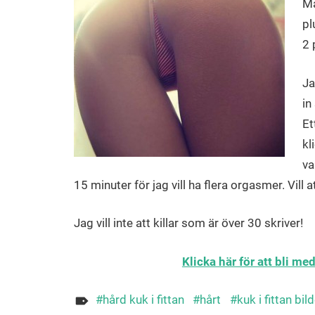
Ma
pl
2 
Ja
in
Et
kl
va
15 minuter för jag vill ha flera orgasmer. Vill
Jag vill inte att killar som är över 30 skriver!
Klicka här för att bli m
hård kuk i fittan
hårt
kuk i fittan bil