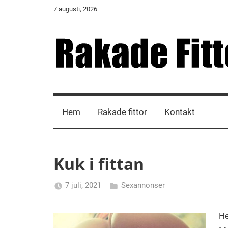
Skip
7 augusti, 2026
to
content
Rakade
Fittor
Hem
Rakade fittor
Kontakt
Kuk i fittan
7 juli, 2021
Sexannonser
Alicia
He