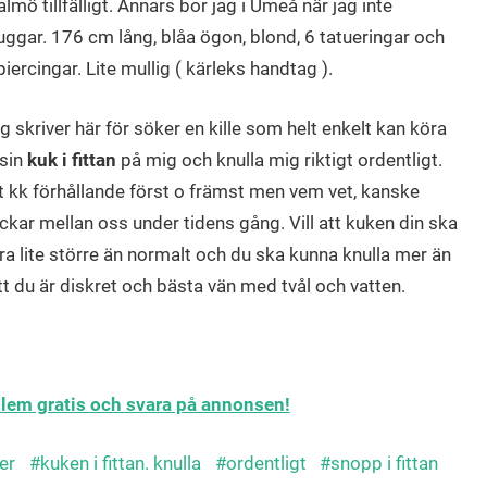
lmö tillfälligt. Annars bor jag i Umeå när jag inte
uggar. 176 cm lång, blåa ögon, blond, 6 tatueringar och
piercingar. Lite mullig ( kärleks handtag ).
g skriver här för söker en kille som helt enkelt kan köra
 sin
kuk i fittan
på mig och knulla mig riktigt ordentligt.
t kk förhållande först o främst men vem vet, kanske
ickar mellan oss under tidens gång. Vill att kuken din ska
ra lite större än normalt och du ska kunna knulla mer än
 att du är diskret och bästa vän med tvål och vatten.
edlem gratis och svara på annonsen!
der
kuken i fittan. knulla
ordentligt
snopp i fittan