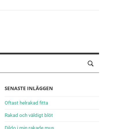
SENASTE INLÄGGEN
Oftast helrakad fitta
Rakad och väldigt blöt
Dildo i min rakade mus