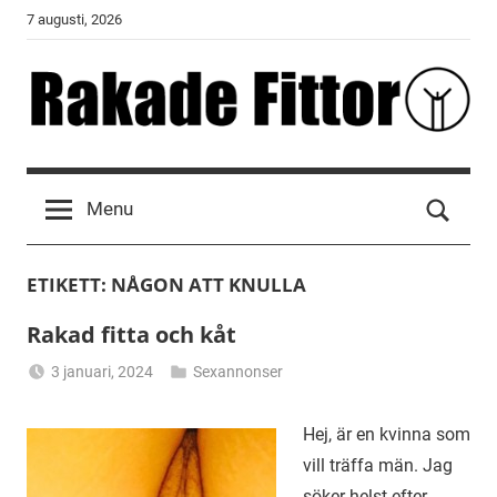
Skip
7 augusti, 2026
to
content
Rakade
Fittor
Menu
ETIKETT:
NÅGON ATT KNULLA
Rakad fitta och kåt
3 januari, 2024
Sexannonser
Alicia
Hej, är en kvinna som
vill träffa män. Jag
söker helst efter