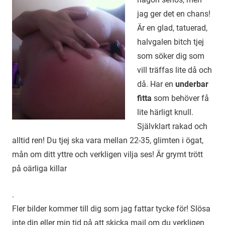
jag ger det en chans!
Är en glad, tatuerad,
halvgalen bitch tjej
som söker dig som
vill träffas lite då och
då. Har en
underbar
fitta
som behöver få
lite härligt knull.
Självklart rakad och
alltid ren! Du tjej ska vara mellan 22-35, glimten i ögat,
mån om ditt yttre och verkligen vilja ses! Är grymt trött
på oärliga killar
.
Fler bilder kommer till dig som jag fattar tycke för! Slösa
inte din eller min tid på att skicka mail om du verkligen