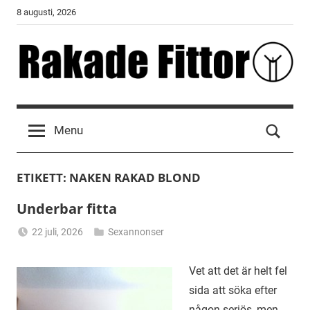
Skip
8 augusti, 2026
to
content
Rakade
Fittor
Menu
ETIKETT:
NAKEN RAKAD BLOND
Underbar fitta
22 juli, 2026
Sexannonser
Alicia
Vet att det är helt fel
sida att söka efter
någon seriös, men