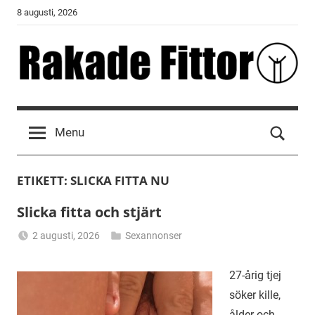
Skip
8 augusti, 2026
to
content
Rakade
Fittor
Menu
ETIKETT:
SLICKA FITTA NU
Slicka fitta och stjärt
2 augusti, 2026
Sexannonser
Alicia
27-årig tjej
söker kille,
ålder och