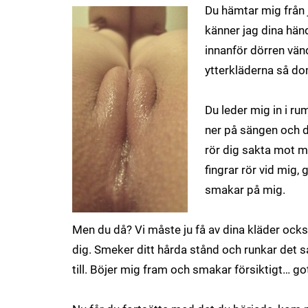
Du hämtar mig från j
känner jag dina hän
innanför dörren vä
ytterkläderna så do
Du leder mig in i ru
ner på sängen och d
rör dig sakta mot 
fingrar rör vid mig, g
smakar på mig.
Men du då?
Vi måste ju få av dina kläder ocks
dig.
Smeker ditt hårda stånd och runkar det s
till.
Böjer mig fram och smakar försiktigt… got