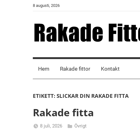
Skip
8 augusti, 2026
to
content
Rakade
Fittor
Hem
Rakade fittor
Kontakt
ETIKETT:
SLICKAR DIN RAKADE FITTA
Rakade fitta
8 juli, 2026
Övrigt
Alicia