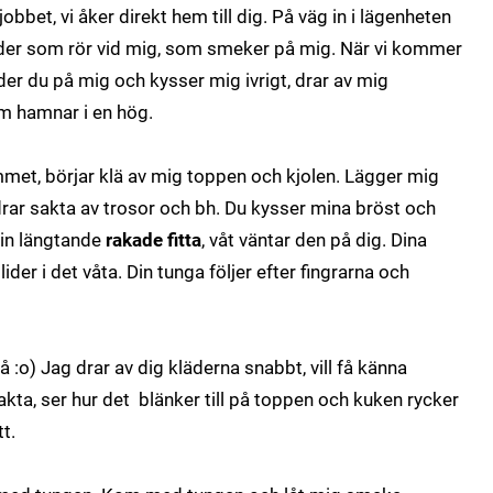
obbet, vi åker direkt hem till dig.
På väg in i lägenheten
der som rör vid mig,
som smeker på mig.
När vi kommer
nder du på mig och kysser mig
ivrigt, drar av mig
m hamnar i en hög.
mmet, börjar klä av mig toppen och kjolen.
Lägger mig
rar sakta av trosor och bh.
Du kysser mina bröst och
min längtande
rakade fitta
,
våt väntar den på dig.
Dina
lider i det våta.
Din tunga följer efter fingrarna och
å :o)
Jag drar av dig kläderna snabbt, vill få känna
akta, ser hur det
blänker till på toppen och kuken rycker
t.