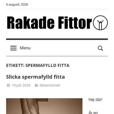
Skip
6 augusti, 2026
to
content
Rakade
Fittor
Menu
ETIKETT:
SPERMAFYLLD FITTA
Slicka spermafylld fitta
19 juli, 2026
Sexannonser
Alicia
Hej där!
Är en