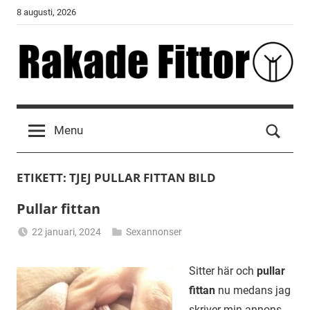
Skip
8 augusti, 2026
to
content
Rakade
Fittor
Menu
ETIKETT:
TJEJ PULLAR FITTAN BILD
Pullar fittan
22 januari, 2024
Sexannonser
Alicia
Sitter här och
pullar
fittan
nu medans jag
skriver min annons.