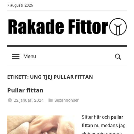
Skip
7 augusti, 2026
to
content
Rakade
Fittor
Menu
ETIKETT:
UNG TJEJ PULLAR FITTAN
Pullar fittan
22 januari, 2024
Sexannonser
Alicia
Sitter här och
pullar
fittan
nu medans jag
skriver min annons.