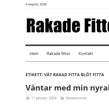
Skip
6 augusti, 2026
to
content
Rakade
Fittor
Hem
Rakade fittor
Kontakt
ETIKETT:
VÅT RAKAD FITTA BLÖT FITTA
Väntar med min nyrak
11 januari, 2024
Sexannonser
Alicia