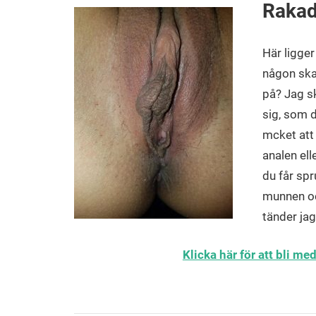
Rakad 
Här ligge
någon ska 
på? Jag sk
sig, som d
mcket att 
analen ell
du får spr
munnen oc
tänder jag
Klicka här för att bli m