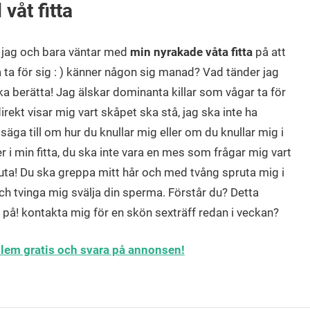
våt fitta
r jag och bara väntar med
min nyrakade våta fitta
på att
ta för sig : ) känner någon sig manad? Vad tänder jag
a berätta! Jag älskar dominanta killar som vågar ta för
irekt visar mig vart skåpet ska stå, jag ska inte ha
säga till om hur du knullar mig eller om du knullar mig i
er i min fitta, du ska inte vara en mes som frågar mig vart
uta! Du ska greppa mitt hår och med tvång spruta mig i
h tvinga mig svälja din sperma. Förstår du? Detta
 på! kontakta mig för en skön sexträff redan i veckan?
edlem gratis och svara på annonsen!