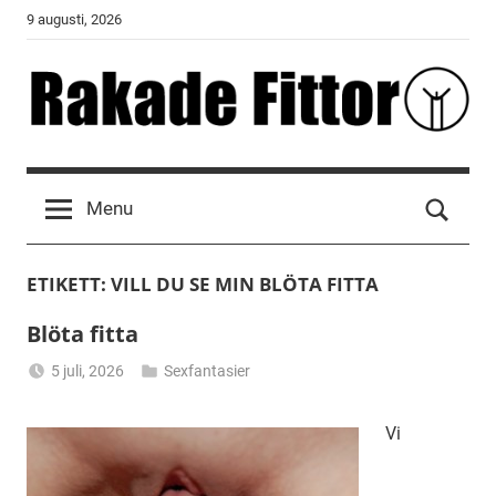
Skip
9 augusti, 2026
to
content
Rakade
Fittor
Menu
ETIKETT:
VILL DU SE MIN BLÖTA FITTA
Blöta fitta
5 juli, 2026
Sexfantasier
Alicia
Vi