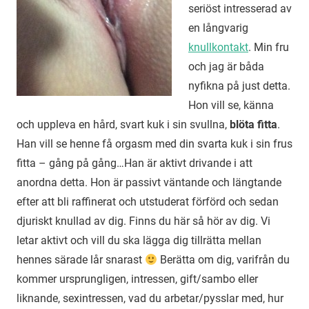
seriöst intresserad av
en långvarig
knullkontakt
. Min fru
och jag är båda
nyfikna på just detta.
Hon vill se, känna
och uppleva en hård, svart kuk i sin svullna,
blöta fitta
.
Han vill se henne få orgasm med din svarta kuk i sin frus
fitta – gång på gång…Han är aktivt drivande i att
anordna detta. Hon är passivt väntande och längtande
efter att bli raffinerat och utstuderat förförd och sedan
djuriskt knullad av dig. Finns du här så hör av dig. Vi
letar aktivt och vill du ska lägga dig tillrätta mellan
hennes särade lår snarast
Berätta om dig, varifrån du
kommer ursprungligen, intressen, gift/sambo eller
liknande, sexintressen, vad du arbetar/pysslar med, hur