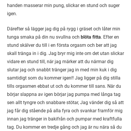
handen masserar min pung, slickar en stund och suger
igen.
Därefter så lägger jag dig på rygg i gräset och låter min
tunga smaka på din nu svullna och
blöta fitta
. Efter en
stund skälver du till i en första orgasm och ber att jag
skall tränga in i dig. Jag bryr mig inte om det utan slickar
vidare en stund till, när jag märker att du närmar dig
slutar jag och snabbt tränger jag in med min kuk i dig
samtidigt som du kommer igen!! Jag ligger på dig stilla
tills orgasmen ebbat ut och du kommer till sans. När du
börjar slappna av igen börjar jag pumpa med långa tag
sen allt tyngre och snabbare stötar, Jag vänder dig så att
jag får dig stående på alla fyra och svankar framför mig
innan jag tränger in bakifrån och pumpar med kraftfulla
tag. Du kommer en tredje gång och jag är nu nära så du