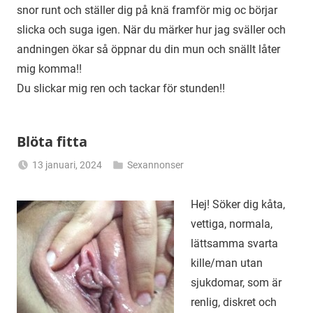
snor runt och ställer dig på knä framför mig oc börjar
slicka och suga igen. När du märker hur jag sväller och
andningen ökar så öppnar du din mun och snällt låter
mig komma!!
Du slickar mig ren och tackar för stunden!!
Blöta fitta
13 januari, 2024
Sexannonser
Alicia
Hej! Söker dig kåta,
vettiga, normala,
lättsamma svarta
kille/man utan
sjukdomar, som är
renlig, diskret och