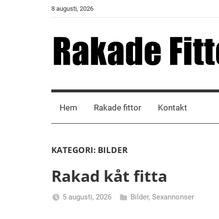
Skip
8 augusti, 2026
to
content
Rakade
Fittor
Hem
Rakade fittor
Kontakt
KATEGORI:
BILDER
Rakad kåt fitta
5 augusti, 2026
Bilder
,
Sexannonser
Alicia