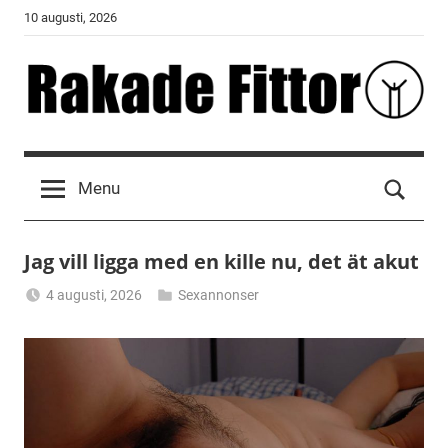
Skip
10 augusti, 2026
to
content
Rakade
Fittor
Menu
Jag vill ligga med en kille nu, det ät akut
4 augusti, 2026
Sexannonser
Alicia