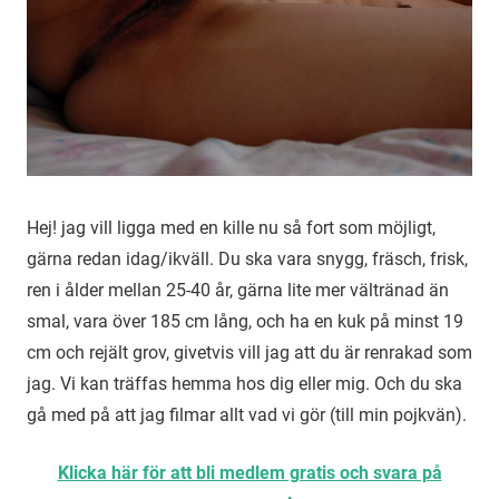
Hej! jag vill ligga med en kille nu så fort som möjligt,
gärna redan idag/ikväll. Du ska vara snygg, fräsch, frisk,
ren i ålder mellan 25-40 år, gärna lite mer vältränad än
smal, vara över 185 cm lång, och ha en kuk på minst 19
cm och rejält grov, givetvis vill jag att du är renrakad som
jag. Vi kan träffas hemma hos dig eller mig. Och du ska
gå med på att jag filmar allt vad vi gör (till min pojkvän).
Klicka här för att bli medlem gratis och svara på