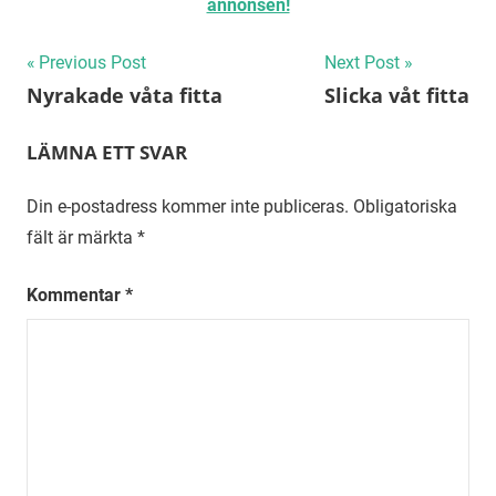
annonsen!
Inläggsnavigering
Previous Post
Next Post
Nyrakade våta fitta
Slicka våt fitta
LÄMNA ETT SVAR
Din e-postadress kommer inte publiceras.
Obligatoriska
fält är märkta
*
Kommentar
*