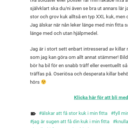
två soldater eller poliser får min rakade fitta
självklart ska du/ni även se bra ut annars lär jag
stor och grov kuk alltså en typ XXL kuk, men d
Jag älskar när nån leker länge med min fitta s
länge med och utan hjälpmedel.
Jag är i stort sett enbart intresserad av kill
som jag kan göra om allt annat stämmer! Bilde
bör ha bil för en snabb träff eller eventuellt så
träffas på. Oseriösa och desperata killar behöv
hörs
Klicka här för att bli m
älskar att få stor kuk i min fitta
fyll m
jag är sugen att få din kuk i min fitta
knull