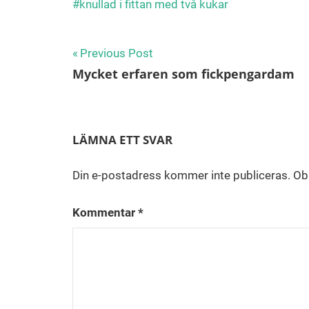
knullad i fittan med två kukar
Inläggsnavigering
Previous Post
Mycket erfaren som fickpengardam
LÄMNA ETT SVAR
Din e-postadress kommer inte publiceras.
Obl
Kommentar
*