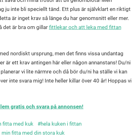
 att sava och mina trosor att bli genomblöta! Men
 ju inte bli speciellt tänd. Ett plus är självklart en riktigt
etta är inget krav så länge du har genomsnitt eller mer.
å det är bra om gillar
fittlekar och att leka med fittan
ar med nordiskt ursprung, men det finns vissa undantag
r är ett krav antingen här eller någon annanstans! Du/ni
 planerar vi lite närmre och då bör du/ni ha ställe vi kan
er inte svara mig! Inte heller killar över 40 år! Hoppas vi
edlem gratis och svara på annonsen!
in fitta med kuk
hela kuken i fittan
a min fitta med din stora kuk