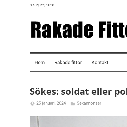
Skip
8 augusti, 2026
to
content
Rakade
Fittor
Hem
Rakade fittor
Kontakt
Sökes: soldat eller pol
25 januari, 2024
Sexannonser
Alicia