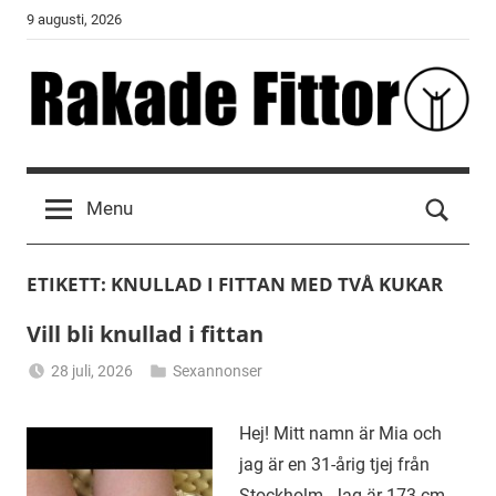
Skip
9 augusti, 2026
to
content
Rakade
Fittor
Menu
ETIKETT:
KNULLAD I FITTAN MED TVÅ KUKAR
Vill bli knullad i fittan
28 juli, 2026
Sexannonser
Alicia
Hej! Mitt namn är Mia och
jag är en 31-årig tjej från
Stockholm. Jag är 173 cm