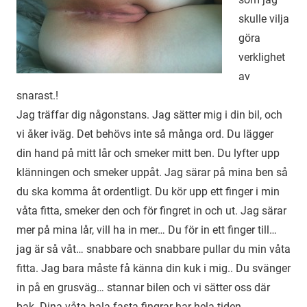
skulle vilja
göra
verklighet
av
snarast.!
Jag träffar dig någonstans. Jag sätter mig i din bil, och
vi åker iväg. Det behövs inte så många ord. Du lägger
din hand på mitt lår och smeker mitt ben. Du lyfter upp
klänningen och smeker uppåt. Jag särar på mina ben så
du ska komma åt ordentligt. Du kör upp ett finger i min
våta fitta, smeker den och för fingret in och ut. Jag särar
mer på mina lår, vill ha in mer… Du för in ett finger till…
jag är så våt… snabbare och snabbare pullar du min våta
fitta. Jag bara måste få känna din kuk i mig.. Du svänger
in på en grusväg… stannar bilen och vi sätter oss där
bak. Dina våta hala fasta fingrar har hela tiden