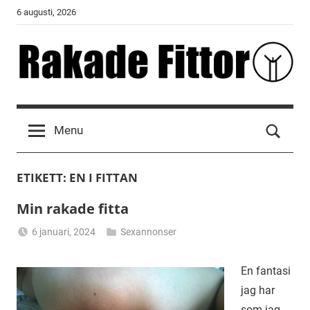
Skip
6 augusti, 2026
to
content
Rakade
Fittor
Menu
ETIKETT:
EN I FITTAN
Min rakade fitta
6 januari, 2024
Sexannonser
Alicia
En fantasi
jag har
som jag