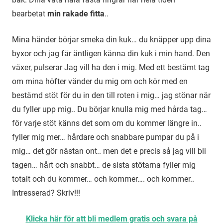
bearbetat
min rakade fitta
..
Mina händer börjar smeka din kuk… du knäpper upp dina
byxor och jag får äntligen känna din kuk i min hand. Den
växer, pulserar Jag vill ha den i mig. Med ett bestämt tag
om mina höfter vänder du mig om och kör med en
bestämd stöt för du in den till roten i mig… jag stönar när
du fyller upp mig.. Du börjar knulla mig med hårda tag…
för varje stöt känns det som om du kommer längre in..
fyller mig mer… hårdare och snabbare pumpar du på i
mig… det gör nästan ont.. men det e precis så jag vill bli
tagen… hårt och snabbt… de sista stötarna fyller mig
totalt och du kommer… och kommer…. och kommer..
Intresserad? Skriv!!!
Klicka här för att bli medlem gratis och svara på