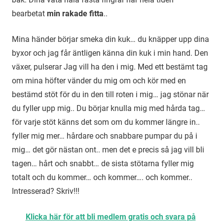
bearbetat
min rakade fitta
..
Mina händer börjar smeka din kuk… du knäpper upp dina
byxor och jag får äntligen känna din kuk i min hand. Den
växer, pulserar Jag vill ha den i mig. Med ett bestämt tag
om mina höfter vänder du mig om och kör med en
bestämd stöt för du in den till roten i mig… jag stönar när
du fyller upp mig.. Du börjar knulla mig med hårda tag…
för varje stöt känns det som om du kommer längre in..
fyller mig mer… hårdare och snabbare pumpar du på i
mig… det gör nästan ont.. men det e precis så jag vill bli
tagen… hårt och snabbt… de sista stötarna fyller mig
totalt och du kommer… och kommer…. och kommer..
Intresserad? Skriv!!!
Klicka här för att bli medlem gratis och svara på