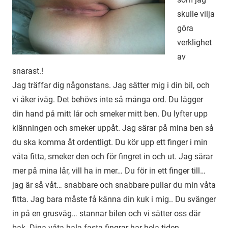
skulle vilja
göra
verklighet
av
snarast.!
Jag träffar dig någonstans. Jag sätter mig i din bil, och
vi åker iväg. Det behövs inte så många ord. Du lägger
din hand på mitt lår och smeker mitt ben. Du lyfter upp
klänningen och smeker uppåt. Jag särar på mina ben så
du ska komma åt ordentligt. Du kör upp ett finger i min
våta fitta, smeker den och för fingret in och ut. Jag särar
mer på mina lår, vill ha in mer… Du för in ett finger till…
jag är så våt… snabbare och snabbare pullar du min våta
fitta. Jag bara måste få känna din kuk i mig.. Du svänger
in på en grusväg… stannar bilen och vi sätter oss där
bak. Dina våta hala fasta fingrar har hela tiden