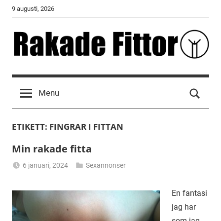
Skip
9 augusti, 2026
to
content
Rakade
Fittor
Menu
ETIKETT:
FINGRAR I FITTAN
Min rakade fitta
6 januari, 2024
Sexannonser
Alicia
En fantasi
jag har
som jag