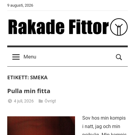
Skip
9 augusti, 2026
to
content
Rakade
Fittor
Menu
ETIKETT:
SMEKA
Pulla min fitta
4 juli, 2026
Övrigt
Alicia
Sov hos min kompis
i natt, jag och min
pojkvän. Min kompis