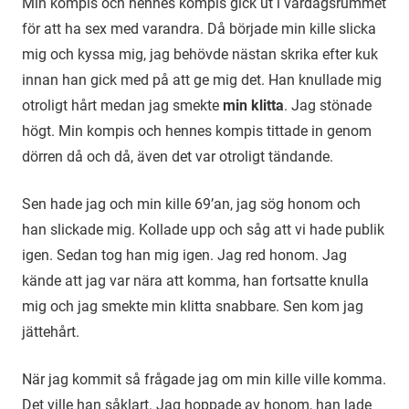
Min kompis och hennes kompis gick ut i vardagsrummet
för att ha sex med varandra. Då började min kille slicka
mig och kyssa mig, jag behövde nästan skrika efter kuk
innan han gick med på att ge mig det. Han knullade mig
otroligt hårt medan jag smekte
min klitta
. Jag stönade
högt. Min kompis och hennes kompis tittade in genom
dörren då och då, även det var otroligt tändande.
Sen hade jag och min kille 69’an, jag sög honom och
han slickade mig. Kollade upp och såg att vi hade publik
igen. Sedan tog han mig igen. Jag red honom. Jag
kände att jag var nära att komma, han fortsatte knulla
mig och jag smekte min klitta snabbare. Sen kom jag
jättehårt.
När jag kommit så frågade jag om min kille ville komma.
Det ville han såklart. Jag hoppade av honom, han lade