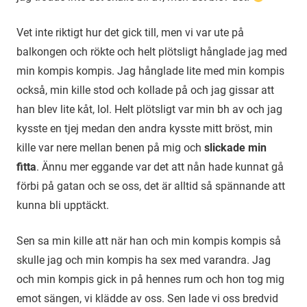
Vet inte riktigt hur det gick till, men vi var ute på
balkongen och rökte och helt plötsligt hånglade jag med
min kompis kompis. Jag hånglade lite med min kompis
också, min kille stod och kollade på och jag gissar att
han blev lite kåt, lol. Helt plötsligt var min bh av och jag
kysste en tjej medan den andra kysste mitt bröst, min
kille var nere mellan benen på mig och
slickade min
fitta
. Ännu mer eggande var det att nån hade kunnat gå
förbi på gatan och se oss, det är alltid så spännande att
kunna bli upptäckt.
Sen sa min kille att när han och min kompis kompis så
skulle jag och min kompis ha sex med varandra. Jag
och min kompis gick in på hennes rum och hon tog mig
emot sängen, vi klädde av oss. Sen lade vi oss bredvid