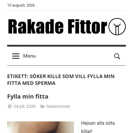
Skip
10 augusti, 2026
to
content
Rakade
Fittor
Menu
ETIKETT:
SÖKER KILLE SOM VILL FYLLA MIN
FITTA MED SPERMA
Fylla min fitta
24 juli, 2026
Sexannonser
Alicia
Hejsan alla söta
killar!