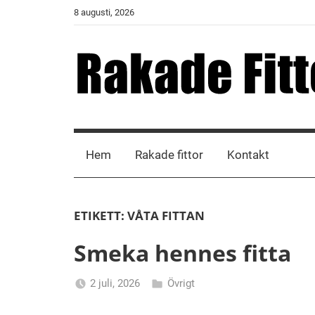
Skip
8 augusti, 2026
to
content
Rakade
Fittor
Hem
Rakade fittor
Kontakt
ETIKETT:
VÅTA FITTAN
Smeka hennes fitta
2 juli, 2026
Övrigt
Alicia