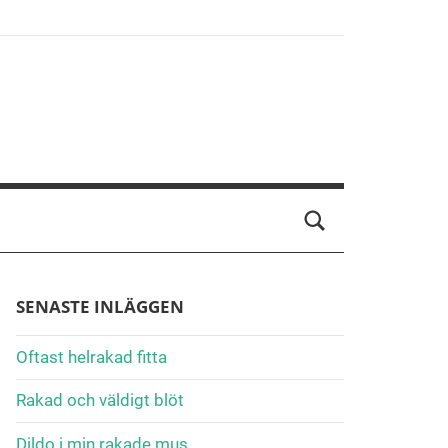
SENASTE INLÄGGEN
Oftast helrakad fitta
Rakad och väldigt blöt
Dildo i min rakade mus