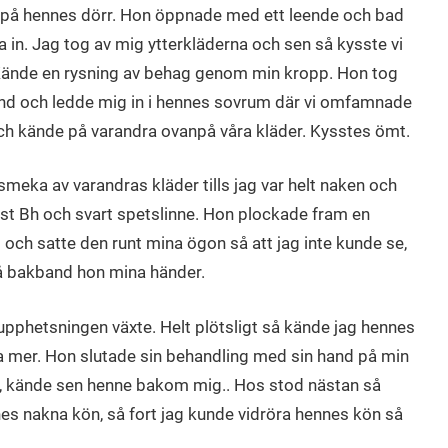
 på hennes dörr. Hon öppnade med ett leende och bad
in. Jag tog av mig ytterkläderna och sen så kysste vi
Kände en rysning av behag genom min kropp. Hon tog
nd och ledde mig in i hennes sovrum där vi omfamnade
ch kände på varandra ovanpå våra kläder. Kysstes ömt.
smeka av varandras kläder tills jag var helt naken och
ast Bh och svart spetslinne. Hon plockade fram en
och satte den runt mina ögon så att jag inte kunde se,
så bakband hon mina händer.
upphetsningen växte. Helt plötsligt så kände jag hennes
a mer. Hon slutade sin behandling med sin hand på min
e, kände sen henne bakom mig.. Hos stod nästan så
s nakna kön, så fort jag kunde vidröra hennes kön så