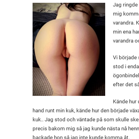
Jag ringde
mig komma 
varandra. 
min ena ha
varandra o
Vi började 
stod i end
ögonbindel 
efter det 
Kände hur 
hand runt min kuk, kände hur den började väx
kuk.. Jag stod och väntade på som skulle sk
precis bakom mig så jag kunde nästa nå henne
backade hon så jag inte kunde komma åt.