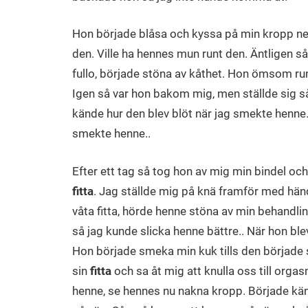
Hon började blåsa och kyssa på min kropp ner
den. Ville ha hennes mun runt den. Äntligen så 
fullo, började stöna av kåthet. Hon ömsom run
Igen så var hon bakom mig, men ställde sig 
kände hur den blev blöt när jag smekte henne
smekte henne..
Efter ett tag så tog hon av mig min bindel och 
fitta
. Jag ställde mig på knä framför med hän
våta fitta, hörde henne stöna av min behandlin
så jag kunde slicka henne bättre.. När hon blev
Hon började smeka min kuk tills den började s
sin
fitta
och sa åt mig att knulla oss till orgas
henne, se hennes nu nakna kropp. Började känna