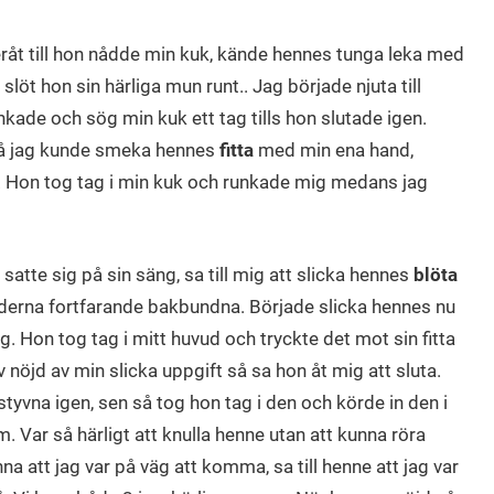
åt till hon nådde min kuk, kände hennes tunga leka med
slöt hon sin härliga mun runt.. Jag började njuta till
kade och sög min kuk ett tag tills hon slutade igen.
så jag kunde smeka hennes
fitta
med min ena hand,
. Hon tog tag i min kuk och runkade mig medans jag
satte sig på sin säng, sa till mig att slicka hennes
blöta
derna fortfarande bakbundna. Började slicka hennes nu
g. Hon tog tag i mitt huvud och tryckte det mot sin fitta
 nöjd av min slicka uppgift så sa hon åt mig att sluta.
tyvna igen, sen så tog hon tag i den och körde in den i
m. Var så härligt att knulla henne utan att kunna röra
 att jag var på väg att komma, sa till henne att jag var