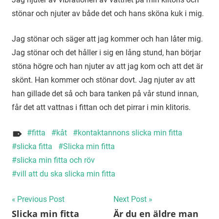
stönar och njuter av både det och hans sköna kuk i mig.
Jag stönar och säger att jag kommer och han låter mig.
Jag stönar och det håller i sig en lång stund, han börjar
stöna högre och han njuter av att jag kom och att det är
skönt. Han kommer och stönar dovt. Jag njuter av att
han gillade det så och bara tanken på vår stund innan,
får det att vattnas i fittan och det pirrar i min klitoris.
fitta
kåt
kontaktannons slicka min fitta
slicka fitta
Slicka min fitta
slicka min fitta och röv
vill att du ska slicka min fitta
Inläggsnavigering
Previous Post
Next Post
Slicka min fitta
Är du en äldre man