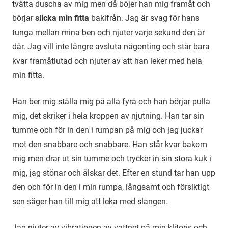
tvätta duscha av mig men då böjer han mig framåt och
börjar
slicka min fitta
bakifrån. Jag är svag för hans
tunga mellan mina ben och njuter varje sekund den är
där. Jag vill inte längre avsluta någonting och står bara
kvar framåtlutad och njuter av att han leker med hela
min fitta.
Han ber mig ställa mig på alla fyra och han börjar pulla
mig, det skriker i hela kroppen av njutning. Han tar sin
tumme och för in den i rumpan på mig och jag juckar
mot den snabbare och snabbare. Han står kvar bakom
mig men drar ut sin tumme och trycker in sin stora kuk i
mig, jag stönar och älskar det. Efter en stund tar han upp
den och för in den i min rumpa, långsamt och försiktigt
sen säger han till mig att leka med slangen.
Jag njuter av vibrationen av vattnet på min klitoris och