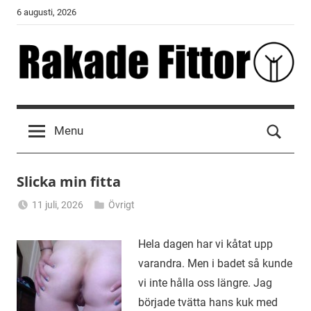
Skip
6 augusti, 2026
to
content
Rakade
Fittor
Menu
Slicka min fitta
11 juli, 2026
Övrigt
Alicia
Hela dagen har vi kåtat upp
varandra. Men i badet så kunde
vi inte hålla oss längre. Jag
började tvätta hans kuk med