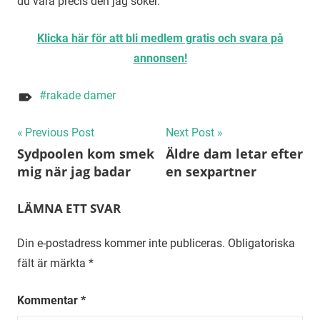
du vara precis den jag söker.
Klicka här för att bli medlem gratis och svara på
annonsen!
rakade damer
Inläggsnavigering
Previous Post
Next Post
Sydpoolen kom smek
Äldre dam letar efter
mig när jag badar
en sexpartner
LÄMNA ETT SVAR
Din e-postadress kommer inte publiceras.
Obligatoriska
fält är märkta
*
Kommentar
*