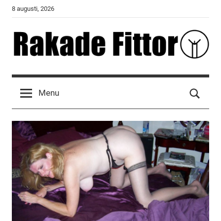
Skip
8 augusti, 2026
to
content
Rakade
Fittor
Menu