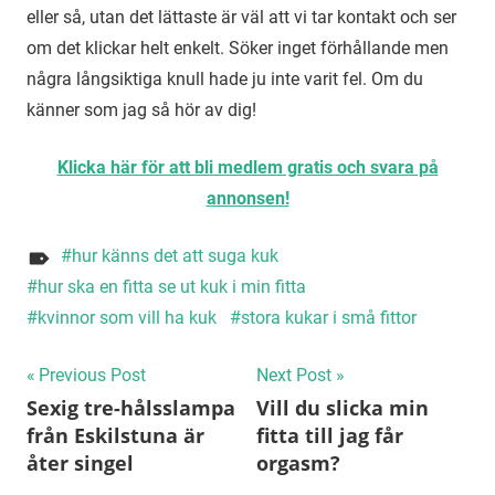
eller så, utan det lättaste är väl att vi tar kontakt och ser
om det klickar helt enkelt. Söker inget förhållande men
några långsiktiga knull hade ju inte varit fel. Om du
känner som jag så hör av dig!
Klicka här för att bli medlem gratis och svara på
annonsen!
hur känns det att suga kuk
hur ska en fitta se ut kuk i min fitta
kvinnor som vill ha kuk
stora kukar i små fittor
Inläggsnavigering
Previous Post
Next Post
Sexig tre-hålsslampa
Vill du slicka min
från Eskilstuna är
fitta till jag får
åter singel
orgasm?