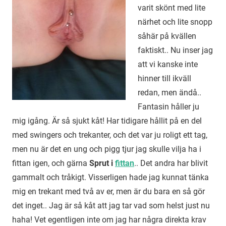
varit skönt med lite
närhet och lite snopp
såhär på kvällen
faktiskt.. Nu inser jag
att vi kanske inte
hinner till ikväll
redan, men ändå..
Fantasin håller ju
mig igång. Är så sjukt kåt! Har tidigare hållit på en del
med swingers och trekanter, och det var ju roligt ett tag,
men nu är det en ung och pigg tjur jag skulle vilja ha i
fittan igen, och gärna
Sprut i
fittan
.. Det andra har blivit
gammalt och tråkigt. Visserligen hade jag kunnat tänka
mig en trekant med två av er, men är du bara en så gör
det inget.. Jag är så kåt att jag tar vad som helst just nu
haha! Vet egentligen inte om jag har några direkta krav