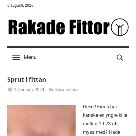
Skip
6 augusti, 2026
to
content
Rakade
Fittor
Menu
Sprut i fittan
10 januari, 2024
Sexannonser
Alicia
Heeej! Finns här
kanske en yngre kille
mellan 19-23 att
mysa med? Hade